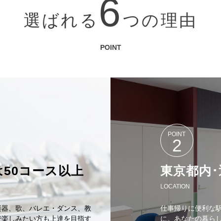
6
選ばれる
つの理由
POINT
POINT
2
50コース以上
東京都内･
LOCATION
楽器、歌、バレエ・ダンス、教
仕事帰りに便利な
で楽しみたい方も上達を目指す
に。あなたの暮ら