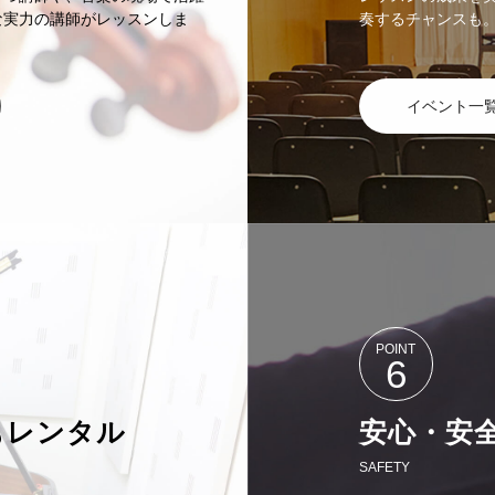
な実力の講師がレッスンしま
奏するチャンスも
イベント一
POINT
6
もレンタル
安心・安
SAFETY