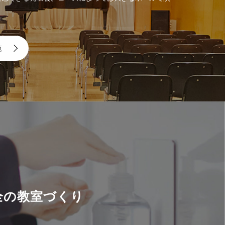
。
覧
全の教室づくり