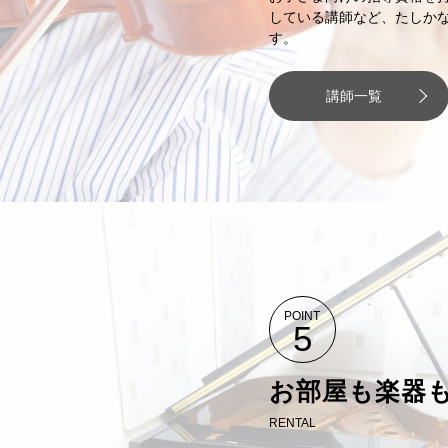
している講師など、たしか
す。
講師一覧
POINT
5
お部屋も楽器
RENTAL