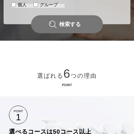
個人
グループ
2025.12.23
イベント
2026年も開催決定！宮地楽器の一大ダンスイベント MIYAJI
検索する
DANCE JAM
音楽教室
桐朋学園 子供のための音楽教室 入室生募集中
音楽教室
6
～優美な音色で人生に彩りを～ 宮地楽器の二胡教室
選ばれる
つの理由
POINT
イベント
ヤマハピアノコンサートグレード～ピアノを学ぶすべての人に～
特別企画
POINT
1
エレクトーン上級者のためのプレミアムレッスン（講師 長野洋
二）
選べるコースは50コース以上