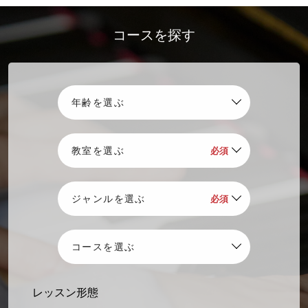
2026.07.24
特別企画
次世代アーティスト育成アカデミー「MIYAJI CANTERA」無料体
コースを探す
験受付中！
2026.07.06
特別企画
先生は和太鼓アイドル！KIDS和太鼓ミュージック教室8/26体験会
開催
2026.06.16
イベント
ELECTONE STEP ON STAGEに参加しよう！
2026.05.11
イベント
音楽教室生徒によるピアノコンサート「はばたけ未来へ」
2026.04.28
イベント
宮地楽器創業110周年企画「千住真理子&横山幸雄 デュオリサイタ
ル」チケット発売中
2026.03.18
グレード
レッスン形態
学習者グレード日程（2026年5月～2026年11月）