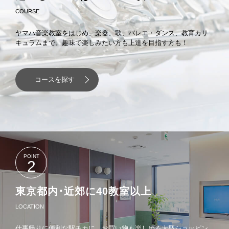
特別企画
COURSE
東京多摩ジュニア吹奏楽クラブ～新しい地域の「吹奏楽クラブ」
～
ヤマハ音楽教室をはじめ、楽器、歌、バレエ・ダンス、教育カリ
キュラムまで。趣味で楽しみたい方も上達を目指す方も！
音楽教室
宮地楽器の生徒さんの活躍を紹介しています
コースを探す
たのしいコンテンツたくさん！リッスン&リズムのメロディワール
ド♪
POINT
2
東京都内･近郊に40教室以上
LOCATION
仕事帰りに便利な駅チカに、お買い物も楽しめる大型ショッピン