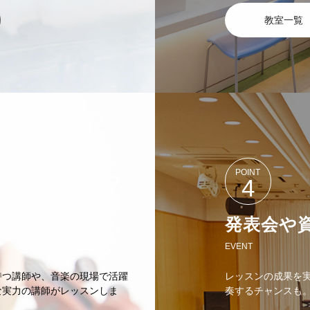
教室一覧
POINT
4
発表会や
EVENT
持つ講師や、音楽の現場で活躍
レッスンの成果を
な実力の講師がレッスンしま
奏するチャンスも