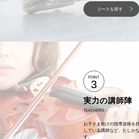
コースを探す
POINT
3
実力の講師陣
TEACHERS
お子さま向けの指導資格を
している講師など、たしか
す。