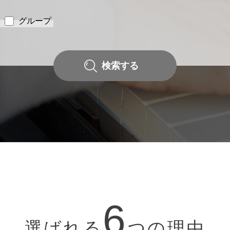
グループ
検索する
6
選ばれる
つの理由