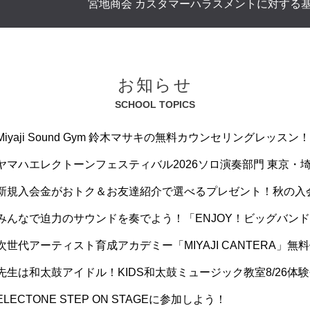
宮地商会 カスタマーハラスメントに対する
お知らせ
SCHOOL TOPICS
Miyaji Sound Gym 鈴木マサキの無料カウンセリングレッスン！
ヤマハエレクトーンフェスティバル2026ソロ演奏部門 東京・
新規入会金がおトク＆お友達紹介で選べるプレゼント！秋の入
みんなで迫力のサウンドを奏でよう！「ENJOY！ビッグバン
次世代アーティスト育成アカデミー「MIYAJI CANTERA」無
先生は和太鼓アイドル！KIDS和太鼓ミュージック教室8/26体
ELECTONE STEP ON STAGEに参加しよう！